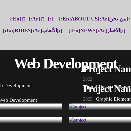
[:en]ABOUT US[:ar] نحن
[:en]
[:ar]
[:]
[:en]NEWS[:ar]الاخبار[:]
[:en]RIDES[:ar]الألعاب[:]
Web Development
Project Na
2022
b Development
Project Na
Digital Design
,
Fronte
Graphic Element
2023
Web Development