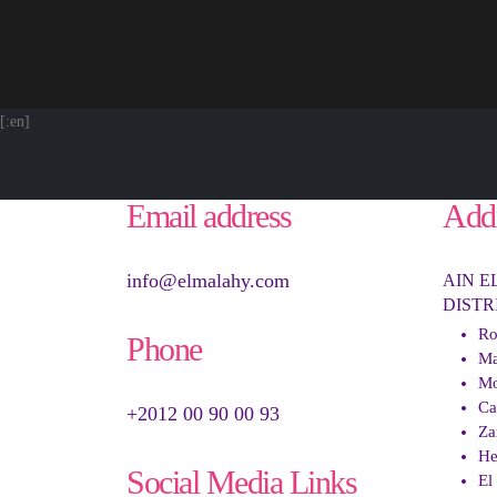
[:en]
Email address
Add
info@elmalahy.com
AIN E
DISTR
Ro
Phone
Ma
Mo
Ca
+2012 00 90 00 93
Za
He
Social Media Links
El