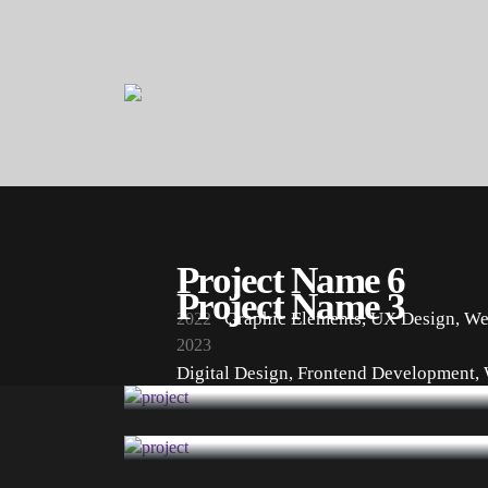
Project Name 6
Project Name 3
Graphic Elements
,
UX Design
,
We
2022
2023
Digital Design
,
Frontend Development
,