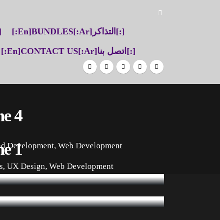
[:en]BUNDLES[:ar]التذاكر[:]
من[:]
[:en]CONTACT US[:ar]اتصل بنا[:]
me 4
me 1
nd Development
,
Web Development
s
,
UX Design
,
Web Development