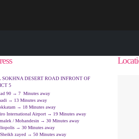
ress
Locat
L SOKHNA DESERT ROAD INFRONT OF
ICT 5
ad 90 → 7 Minutes away
adi → 13 Minutes away
kkatam → 18 Minutes away
iro International Airport → 19 Minutes away
malek / Mohandesin → 30 Minutes away
liopolis → 30 Minutes away
 Sheikh zayed → 50 Minutes away